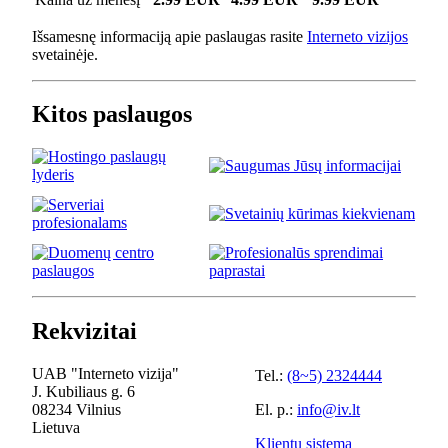
Išsamesnę informaciją apie paslaugas rasite
Interneto vizijos
svetainėje.
Kitos paslaugos
Rekvizitai
UAB "Interneto vizija"
Tel.:
(8~5) 2324444
J. Kubiliaus g. 6
08234 Vilnius
El. p.:
info@iv.lt
Lietuva
Klientų sistema