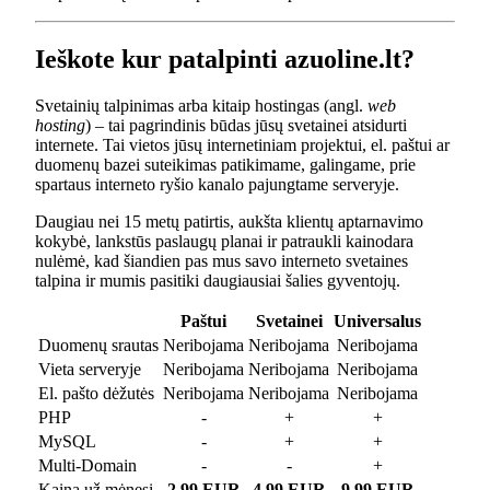
Ieškote kur patalpinti azuoline.lt?
Svetainių talpinimas arba kitaip hostingas (angl.
web
hosting
) – tai pagrindinis būdas jūsų svetainei atsidurti
internete. Tai vietos jūsų internetiniam projektui, el. paštui ar
duomenų bazei suteikimas patikimame, galingame, prie
spartaus interneto ryšio kanalo pajungtame serveryje.
Daugiau nei 15 metų patirtis, aukšta klientų aptarnavimo
kokybė, lankstūs paslaugų planai ir patraukli kainodara
nulėmė, kad šiandien pas mus savo interneto svetaines
talpina ir mumis pasitiki daugiausiai šalies gyventojų.
Paštui
Svetainei
Universalus
Duomenų srautas
Neribojama
Neribojama
Neribojama
Vieta serveryje
Neribojama
Neribojama
Neribojama
El. pašto dėžutės
Neribojama
Neribojama
Neribojama
PHP
-
+
+
MySQL
-
+
+
Multi-Domain
-
-
+
Kaina už mėnesį
2.99 EUR
4.99 EUR
9.99 EUR