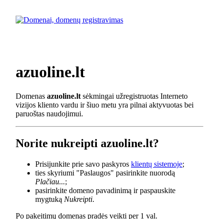
azuoline.lt
Domenas
azuoline.lt
sėkmingai užregistruotas Interneto
vizijos kliento vardu ir šiuo metu yra pilnai aktyvuotas bei
paruoštas naudojimui.
Norite nukreipti azuoline.lt?
Prisijunkite prie savo paskyros
klientų sistemoje
;
ties skyriumi "Paslaugos" pasirinkite nuorodą
Plačiau...
;
pasirinkite domeno pavadinimą ir paspauskite
mygtuką
Nukreipti
.
Po pakeitimų domenas pradės veikti per 1 val.