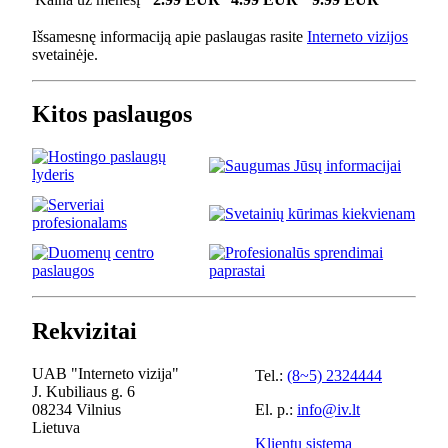
Išsamesnę informaciją apie paslaugas rasite
Interneto vizijos
svetainėje.
Kitos paslaugos
Rekvizitai
UAB "Interneto vizija"
Tel.:
(8~5) 2324444
J. Kubiliaus g. 6
08234 Vilnius
El. p.:
info@iv.lt
Lietuva
Klientų sistema