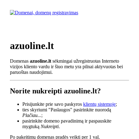
azuoline.lt
Domenas
azuoline.lt
sėkmingai užregistruotas Interneto
vizijos kliento vardu ir šiuo metu yra pilnai aktyvuotas bei
paruoštas naudojimui.
Norite nukreipti azuoline.lt?
Prisijunkite prie savo paskyros
klientų sistemoje
;
ties skyriumi "Paslaugos" pasirinkite nuorodą
Plačiau...
;
pasirinkite domeno pavadinimą ir paspauskite
mygtuką
Nukreipti
.
Po pakeitimų domenas pradės veikti per 1 val.