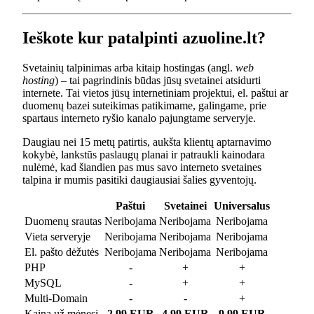
Ieškote kur patalpinti azuoline.lt?
Svetainių talpinimas arba kitaip hostingas (angl.
web
hosting
) – tai pagrindinis būdas jūsų svetainei atsidurti
internete. Tai vietos jūsų internetiniam projektui, el. paštui ar
duomenų bazei suteikimas patikimame, galingame, prie
spartaus interneto ryšio kanalo pajungtame serveryje.
Daugiau nei 15 metų patirtis, aukšta klientų aptarnavimo
kokybė, lankstūs paslaugų planai ir patraukli kainodara
nulėmė, kad šiandien pas mus savo interneto svetaines
talpina ir mumis pasitiki daugiausiai šalies gyventojų.
Paštui
Svetainei
Universalus
Duomenų srautas
Neribojama
Neribojama
Neribojama
Vieta serveryje
Neribojama
Neribojama
Neribojama
El. pašto dėžutės
Neribojama
Neribojama
Neribojama
PHP
-
+
+
MySQL
-
+
+
Multi-Domain
-
-
+
Kaina už mėnesį
2.99 EUR
4.99 EUR
9.99 EUR