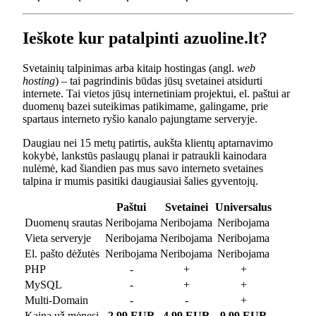
Ieškote kur patalpinti azuoline.lt?
Svetainių talpinimas arba kitaip hostingas (angl.
web
hosting
) – tai pagrindinis būdas jūsų svetainei atsidurti
internete. Tai vietos jūsų internetiniam projektui, el. paštui ar
duomenų bazei suteikimas patikimame, galingame, prie
spartaus interneto ryšio kanalo pajungtame serveryje.
Daugiau nei 15 metų patirtis, aukšta klientų aptarnavimo
kokybė, lankstūs paslaugų planai ir patraukli kainodara
nulėmė, kad šiandien pas mus savo interneto svetaines
talpina ir mumis pasitiki daugiausiai šalies gyventojų.
Paštui
Svetainei
Universalus
Duomenų srautas
Neribojama
Neribojama
Neribojama
Vieta serveryje
Neribojama
Neribojama
Neribojama
El. pašto dėžutės
Neribojama
Neribojama
Neribojama
PHP
-
+
+
MySQL
-
+
+
Multi-Domain
-
-
+
Kaina už mėnesį
2.99 EUR
4.99 EUR
9.99 EUR