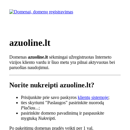
azuoline.lt
Domenas
azuoline.lt
sėkmingai užregistruotas Interneto
vizijos kliento vardu ir šiuo metu yra pilnai aktyvuotas bei
paruoštas naudojimui.
Norite nukreipti azuoline.lt?
Prisijunkite prie savo paskyros
klientų sistemoje
;
ties skyriumi "Paslaugos" pasirinkite nuorodą
Plačiau...
;
pasirinkite domeno pavadinimą ir paspauskite
mygtuką
Nukreipti
.
Po pakeitimų domenas pradės veikti per 1 val.