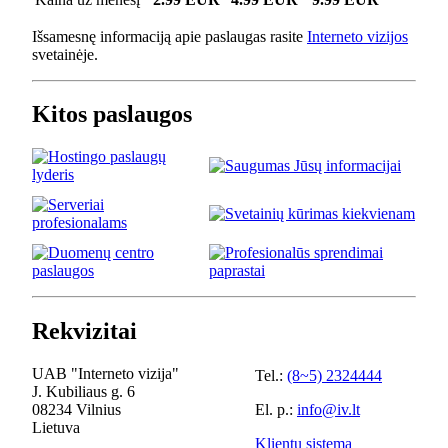
Išsamesnę informaciją apie paslaugas rasite
Interneto vizijos
svetainėje.
Kitos paslaugos
Rekvizitai
UAB "Interneto vizija"
Tel.:
(8~5) 2324444
J. Kubiliaus g. 6
08234 Vilnius
El. p.:
info@iv.lt
Lietuva
Klientų sistema